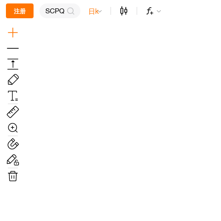
日k
注册
SCPQ