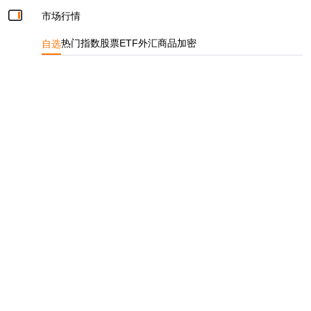
市场行情
自选
热门
指数
股票
ETF
外汇
商品
加密