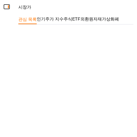
시장가
관심 목록
인기
주가 지수
주식
ETF
외환
원자재
가상화폐